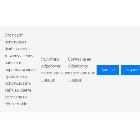
Этот сайт
использует
файлы cookie
для улучшения
Политика
Согласие на
работы и
обработки
обработку
персонализации.
Принять
Закрыть
персональных
персональных
Продолжая
данных
данных
использовать
сайт, вы даете
согласие на
сбор cookie.
Camelion
Duracell
Energizer
Robiton
Samsung