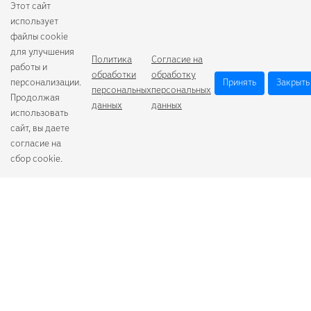
Этот сайт
использует
файлы cookie
для улучшения
Политика
Согласие на
работы и
обработки
обработку
персонализации.
Принять
Закрыть
персональных
персональных
Продолжая
данных
данных
использовать
сайт, вы даете
согласие на
сбор cookie.
Camelion
Duracell
Energizer
Robiton
Samsung
Varta
GoPower
+7 (484) 259-53-23
с 9:00 до 17:00