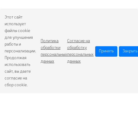
Этот сайт
использует
файлы cookie
для улучшения
Политика
Согласие на
работы и
обработки
обработку
персонализации.
Принять
Закрыть
персональных
персональных
Продолжая
данных
данных
использовать
сайт, вы даете
согласие на
сбор cookie.
Camelion
Duracell
Energizer
Robiton
Samsung
Varta
GoPower