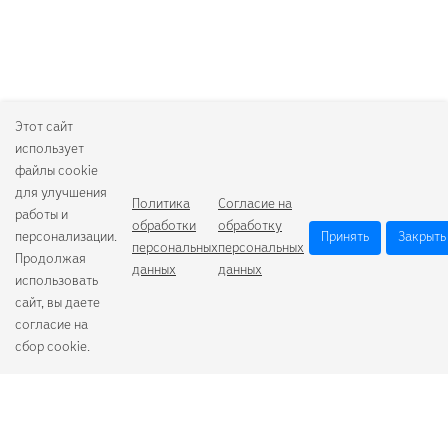
Этот сайт
использует
файлы cookie
для улучшения
Политика
Согласие на
работы и
обработки
обработку
персонализации.
Принять
Закрыть
персональных
персональных
Продолжая
данных
данных
использовать
сайт, вы даете
согласие на
сбор cookie.
Camelion
Duracell
Energizer
Robiton
Samsung