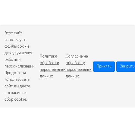
Этот сайт
использует
файлы cookie
для улучшения
Политика
Согласие на
работы и
обработки
обработку
персонализации.
Принять
Закрыть
персональных
персональных
Продолжая
данных
данных
использовать
сайт, вы даете
согласие на
сбор cookie.
Camelion
Duracell
Energizer
Robiton
Samsung