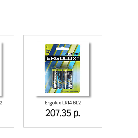
2
Ergolux LR14 BL2
207.35 р.