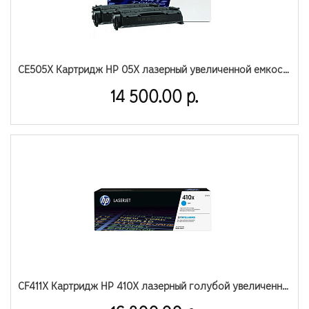
CE505X Картридж HP 05X лазерный увеличенной емкости (6500 стр)
14 500.00 р.
CF411X Картридж HP 410X лазерный голубой увеличенной емкости (5000 стр)