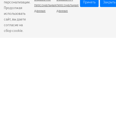
персонализации.
Принять
Закрыть
персональных
персональных
Продолжая
данных
данных
использовать
сайт, вы даете
согласие на
сбор cookie.
Camelion
Duracell
Energizer
Robiton
Samsung
Varta
GoPower
+7 (484) 259-53-23
с 9:00 до 17:00
О компании
Схема проезда
Согласие на обработку персональных данных
Политика обработки персональных данных