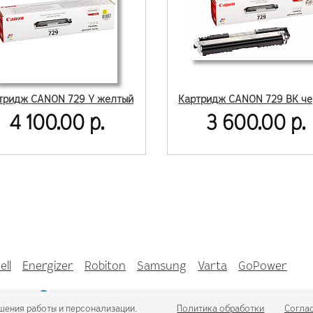
тридж CANON 729 Y желтый
4 100.00 р.
3 600.00 р.
ell
Energizer
Robiton
Samsung
Varta
GoPower
3-23
с 9:00 до 17:00
шения работы и персонализации.
Политика обработки
Соглас