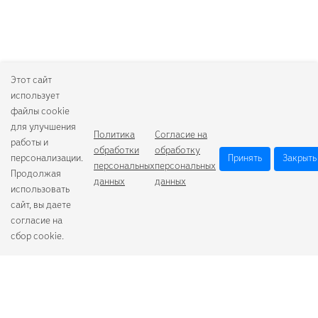
Этот сайт
использует
файлы cookie
для улучшения
Политика
Согласие на
работы и
обработки
обработку
персонализации.
Принять
Закрыть
персональных
персональных
Продолжая
данных
данных
использовать
сайт, вы даете
согласие на
сбор cookie.
Camelion
Duracell
Energizer
Robiton
Samsung