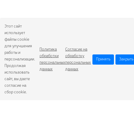
Этот сайт
использует
файлы cookie
для улучшения
Политика
Согласие на
работы и
обработки
обработку
персонализации.
Принять
Закрыть
персональных
персональных
Продолжая
данных
данных
использовать
сайт, вы даете
согласие на
сбор cookie.
Camelion
Duracell
Energizer
Robiton
Samsung
Varta
GoPower