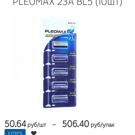
PLEOMAX 23A BL5 (10шт)
50.64
506.40
—
руб/шт
руб/упак
КУПИТЬ