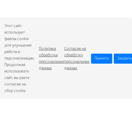
Этот сайт
использует
файлы cookie
для улучшения
Политика
Согласие на
работы и
обработки
обработку
персонализации.
Принять
Закрыть
персональных
персональных
Продолжая
данных
данных
использовать
сайт, вы даете
согласие на
сбор cookie.
Camelion
Duracell
Energizer
Robiton
Samsung
Varta
GoPower