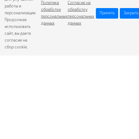
Политика
Согласие на
работы и
обработки
обработку
персонализации.
Принять
Закрыть
персональных
персональных
Продолжая
данных
данных
использовать
сайт, вы даете
согласие на
сбор cookie.
Camelion
Duracell
Energizer
Robiton
Samsung
Varta
GoPower
+7 (484) 259-53-23
с 9:00 до 17:00
О компании
Схема проезда
Согласие на обработку персональных данных