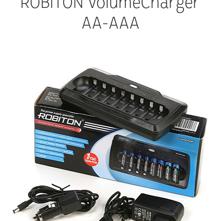
ROBITON VolumeCharger
AA-AAA