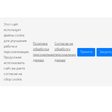
Этот сайт
использует
файлы cookie
для улучшения
Политика
Согласие на
работы и
обработки
обработку
персонализации.
Принять
Закрыть
персональных
персональных
Продолжая
данных
данных
использовать
сайт, вы даете
согласие на
сбор cookie.
Camelion
Duracell
Energizer
Robiton
Samsung
Varta
GoPower