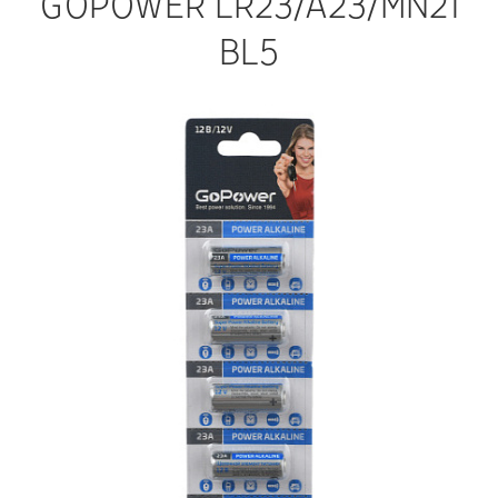
GOPOWER LR23/A23/MN21
BL5